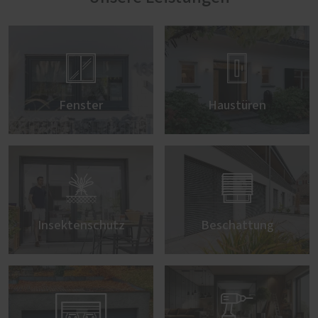


Fenster
Haustüren


Insektenschutz
Beschattung

